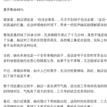
展开剩余66%
紧接着，杨议调侃道：“你没必要装......天天不刮胡子也没必要。”
间真诚的打趣。在这样艰难的环境下，带来一些笑声确实能缓解紧张的
整场直播持续了20多分钟，兄弟俩聊天便占了十几分钟，果然不愧是
了乐趣。杨议对三哥的关照显而易见，虽然嘴上像是在损他，实际上却
更不会和他开这种玩笑。
当然，杨伦本身也是一个非常孝顺的孩子，虽说老爷子在世时常常会出
多时候都是杨伦在悉心照顾着父亲。如果子女不孝顺，又怎能保证老爷
不过，孝顺归孝顺，如今人已经离开，生活仍然要继续。因此，杨议说
刮了胡子就是不孝。
整个消息播出过程中，杨议一直在调节气氛，设法使三哥保持高涨的情
的情绪对比，气氛有了很大的变化，三大爷的状态也变得好转。
最后，他们还透露，杨伦预计下周就能出院，这段时间在医院里，三大
还需继续向前，希望三大爷尽快走出伤痛，重拾生活的乐趣！