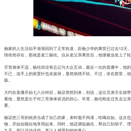
杨家的人生活似乎渐渐回到了正常轨道，距杨少华的离世已过去12天
情依然存在，那就是老三杨伦。自从老父亲离世后，他便被迫坐上了轮
尽管身体不适，杨伦却没有忘记与大众互动，最近一次的直播中，他的
不已，连手上的留置针也未拔掉，显然病情不轻。不过，坐在那里，他
版。
大约在直播开始七八分钟后，杨议突然到来，别说，这位兄弟天生就带
看他，显然是出于对三哥身体状况的担心。毕竟，杨伦刚走过失去父亲
要。
杨议把三哥的病房当成了自己的家，来时毫不拘谨，吃喝自如。这次也
物，开始自顾自地享用起来。同时，他还调侃杨伦，帮自己刮胡子、理
九天，所以没动这些，真让人感受到他的孝心。