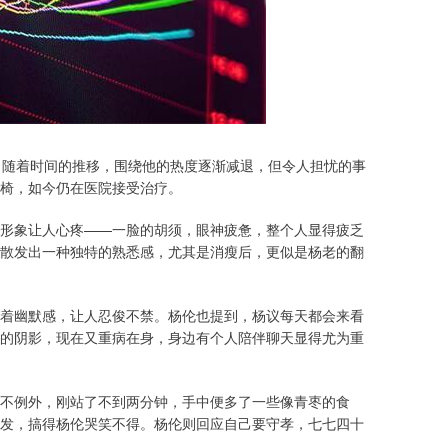
。随着时间的推移，围绕他的热度逐渐减退，但令人担忧的事
椅，如今仍在医院接受治疗。
形象让人心疼——一脸的胡须，眼神疲惫，整个人显得疲乏
散发出一种独特的熟悉感，尤其是消瘦后，更似是杨老的翻
着幽默感，让人忍俊不禁。杨伦也提到，杨议每天都会来看
的阴影，现在又重病在身，身边有个人陪伴聊天显得尤为重
不例外，刚站了不到两分钟，手中便多了一些像青枣的食
发，搞得杨伦哭笑不得。杨伦则回应自己要守孝，七七四十