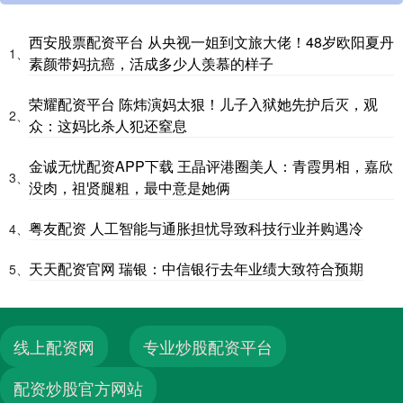
西安股票配资平台 从央视一姐到文旅大佬！48岁欧阳夏丹
1、
素颜带妈抗癌，活成多少人羡慕的样子
荣耀配资平台 陈炜演妈太狠！儿子入狱她先护后灭，观
2、
众：这妈比杀人犯还窒息
金诚无忧配资APP下载 王晶评港圈美人：青霞男相，嘉欣
3、
没肉，祖贤腿粗，最中意是她俩
粤友配资 人工智能与通胀担忧导致科技行业并购遇冷
4、
天天配资官网 瑞银：中信银行去年业绩大致符合预期
5、
线上配资网
专业炒股配资平台
配资炒股官方网站