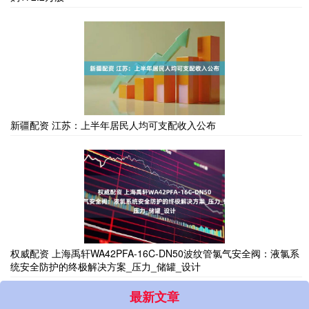
新疆配资 江苏：上半年居民人均可支配收入公布
权威配资 上海禹轩WA42PFA-16C-DN50波纹管氯气安全阀：液氯系
统安全防护的终极解决方案_压力_储罐_设计
最新文章