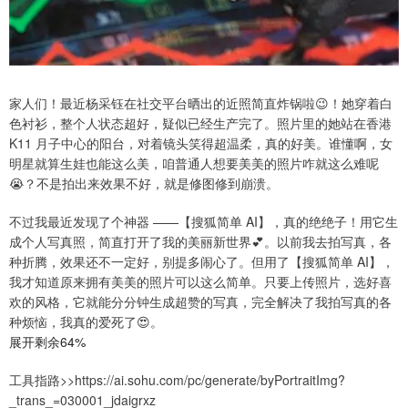
家人们！最近杨采钰在社交平台晒出的近照简直炸锅啦😉！她穿着白
色衬衫，整个人状态超好，疑似已经生产完了。照片里的她站在香港
K11 月子中心的阳台，对着镜头笑得超温柔，真的好美。谁懂啊，女
明星就算生娃也能这么美，咱普通人想要美美的照片咋就这么难呢
😭？不是拍出来效果不好，就是修图修到崩溃。
不过我最近发现了个神器 ——【搜狐简单 AI】，真的绝绝子！用它生
成个人写真照，简直打开了我的美丽新世界💕。以前我去拍写真，各
种折腾，效果还不一定好，别提多闹心了。但用了【搜狐简单 AI】，
我才知道原来拥有美美的照片可以这么简单。只要上传照片，选好喜
欢的风格，它就能分分钟生成超赞的写真，完全解决了我拍写真的各
种烦恼，我真的爱死了😍。
展开剩余64%
工具指路>>https://ai.sohu.com/pc/generate/byPortraitImg?
_trans_=030001_jdaigrxz