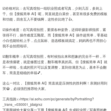
☑️价格对比：去写真馆拍一组职业照或者写真，少则几百，多则上
千。但【搜狐简单 AI】呢，简直就是白菜价，甚至有很多免费的模板
和功能，四舍五入不要钱啊，这性价比绝了👍。
☑️操作难度：在写真馆拍照，要摆各种姿势，还得听摄影师指挥，紧
张得不行，操作难度五颗星。而【搜狐简单 AI】操作超简单，零基础
小白也能轻松上手，点点鼠标、选选模板就搞定，妈妈再也不用担心
我不会拍照啦🤣。
☑️翻车概率：去写真馆拍照，有时候拍出来和想象的完全不一样，不
是表情僵硬，就是修图过度，翻车概率真的高。但【搜狐简单 AI】就
不一样啦，生成的照片可以反复调整，直到你满意为止，基本不会翻
车，简直是稳稳的幸福💕。
这么一对比，【搜狐简单 AI】简直就是压倒性的胜利啊！亲测好用到
哭😭，必须强烈推荐给大家。
工具指路>>https://ai.sohu.com/pc/generate/byPortraitImg?
_trans_=030001_jdaigrxz
下面我就给大家分享一下用【搜狐简单 AI】生成职业照 / 写真照的教