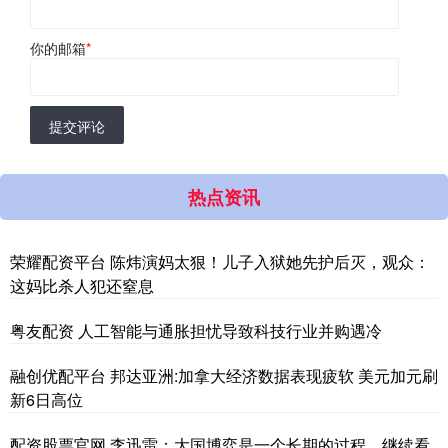
你的邮箱
*
提交评论
热点资讯
荣耀配资平台 陈炜演妈太狠！儿子入狱她先护后灭，观众：
这妈比杀人犯还窒息
粤友配资 人工智能与通胀担忧导致科技行业并购遇冷
融创优配平台 邦达亚洲:加拿大经济数据表现疲软 美元加元刷
新6日高位
配资股票官网 李迅雷：大国博弈是一个长期的过程，继续看