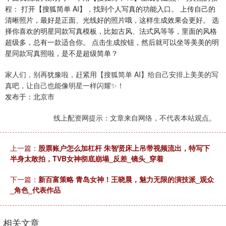
程： 打开【搜狐简单 AI】，找到个人写真的功能入口。 上传自己的
清晰照片，最好是正面、光线好的照片哦，这样生成效果会更好。 选
择你喜欢的明星同款写真模板，比如古风、法式风等等，里面的风格
超级多，总有一款适合你。 点击生成按钮，然后就可以坐等美美的明
星同款写真照啦，是不是超级简单？
家人们，别再犹豫啦，赶紧用【搜狐简单 AI】给自己安排上美美的写
真吧，让自己也能像明星一样闪耀✨！
发布于：北京市
线上配资网提示：文章来自网络，不代表本站观点。
上一篇：
股票账户怎么加杠杆 朱智贤床上吊带视频流出，特写下
半身太敢拍，TVB女神彻底崩塌_反差_镜头_穿着
下一篇：
新百富策略 青岛女神！王晓晨，魅力无限的演技派_观众
_角色_代表作品
相关文章