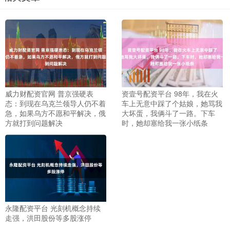
威力财配资官网 普京强硬表
资壹号配资平台 98年，我在火
态：到现在乌克兰领导人仍不着
车上无意中踩了个姑娘，她骂我
急，如果乌方不愿和平解决，俄
大坏蛋，我俩斗了一路。下车
方就打到问题解决
时，她却塞给我一张小纸条
永隆配资平台 光刻机概念持续
走强，洪田股份等多股涨停