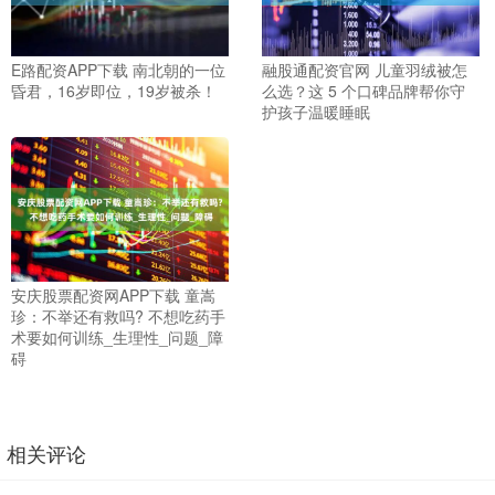
E路配资APP下载 南北朝的一位
融股通配资官网 儿童羽绒被怎
昏君，16岁即位，19岁被杀！
么选？这 5 个口碑品牌帮你守
护孩子温暖睡眠
安庆股票配资网APP下载 童嵩
珍：不举还有救吗? 不想吃药手
术要如何训练_生理性_问题_障
碍
相关评论