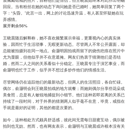
晨佩戴钻戒的照片，自称他们是情侣，但王晓晨始终未对此作出明确
回应。当有粉丝在她的动态下询问她是否已婚时，她简单回复了两个
字：“头昏。”此言一出，网上的讨论迅速升温，有人甚至怀疑她在玩
弄感情。
展开剩余56%
王晓晨随后解释称，她不喜欢频繁展示幸福，更重视内心的真实体
验，因而忙于生活琐事，无暇更新动态。尽管两人不常公开露面，却
总能被拍摄到在同一地点。俞灏明因拍戏而留下的烧伤疤痕在照片中
尤为显眼，但他似乎并不在意遮掩。网友们热衷于猜测他们是否结
婚，然而二人之间的关系看似十分稳定。王晓晨专注于演艺事业，而
俞灏明也忙于工作，似乎并不想过多炒作他们的情感生活。
尽管网络仍在追踪他们的最新动态，但两人的生活照旧，各自忙碌。
偶尔，俞灏明会到王晓晨拍戏的地方就餐；而她则偶尔分享些花朵或
美食照，总是有人敏锐地捕捉到小细节。他们这种若即若离的关系已
持续了一段时间，对于外界的猜测两人似乎毫不在意，毕竟，戒指在
手就是最好的证明，其他的都是次要的。
如今，这种相处方式颇具舒适感，彼此间无需每日甜蜜互动，偶尔被
拍到也无妨。然而，也有网友表示，俞灏明与王晓晨或许根本没有关