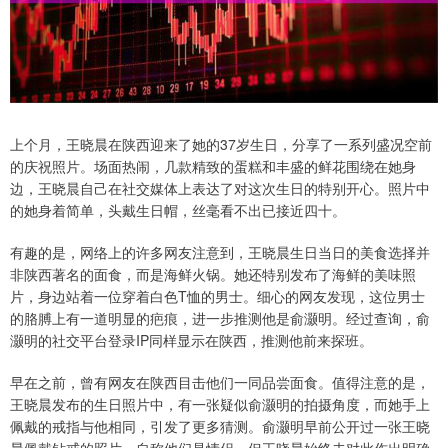
上个月，王晓晨在陕西迎来了她的37岁生日，分享了一系列盛况空前
的庆祝照片。场面热闹，几款精致的蛋糕和丰盛的鲜花围绕在她身
边，王晓晨自己在社交媒体上表达了对这次生日的特别开心。照片中
的她身着简单，头戴生日帽，丝毫看不出已接近四十。
有趣的是，网络上的许多网友注意到，王晓晨生日当日的美食选择并
非陕西著名的面食，而是海鲜火锅。她还特别发布了海鲜的美味照
片，身边站着一位穿着白色T恤的男士。细心的网友发现，这位男士
的胳膊上有一道明显的疤痕，进一步推测他是俞灏明。经过查询，俞
灏明的社交平台登录IP同样显示在陕西，推测他前来探班。
早在之前，曾有网友在陕西目击他们一同品尝面食。值得注意的是，
王晓晨发布的生日照片中，有一张疑似俞灏明的拍摄角度，而她手上
佩戴的戒指与他相同，引发了更多猜测。俞灏明早前公开过一张王晓