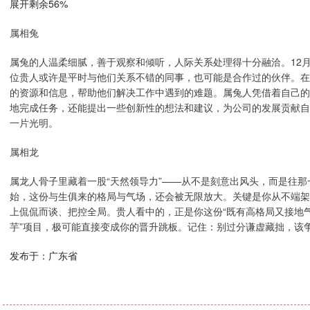
展开剩余56%
属相兔
属兔的人温柔细腻，善于观察和倾听，人际关系处理得十分融洽。12
位贵人或许是平时与他们关系不错的同事，也可能是合作过的伙伴。在
的资源和信息，帮助他们解决工作中遇到的难题。属兔人凭借着自己的
地完成任务，还能提出一些创新性的想法和建议，为公司的发展贡献自
一片光明。
属相龙
属龙人骨子里藏着一股“天然领导力”——从不是刻意出风头，而是往那一
始，这份与生俱来的格局与气场，还会被无限放大。关键是你从不端架
上侃侃而谈、把控全局。贵人看中的，正是你这份“既有高格局又接地气
芋”项目，极可能直接变成你的晋升跳板。记住：别过分谦虚藏拙，该
发布于：广东省