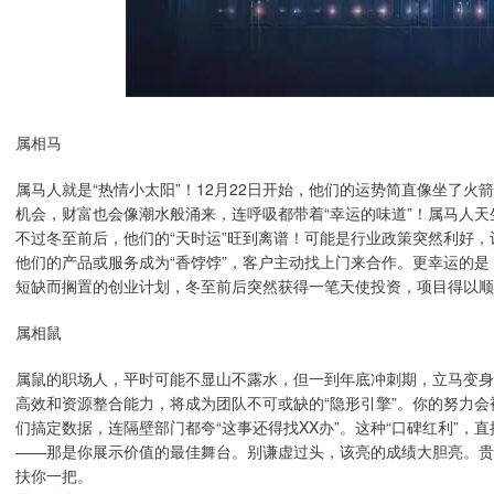
属相马
属马人就是“热情小太阳”！12月22日开始，他们的运势简直像坐了火箭
机会，财富也会像潮水般涌来，连呼吸都带着“幸运的味道”！属马人
不过冬至前后，他们的“天时运”旺到离谱！可能是行业政策突然利好
他们的产品或服务成为“香饽饽”，客户主动找上门来合作。更幸运的是
短缺而搁置的创业计划，冬至前后突然获得一笔天使投资，项目得以顺
属相鼠
属鼠的职场人，平时可能不显山不露水，但一到年底冲刺期，立马变身“救
高效和资源整合能力，将成为团队不可或缺的“隐形引擎”。你的努力会
们搞定数据，连隔壁部门都夸“这事还得找XX办”。这种“口碑红利”
——那是你展示价值的最佳舞台。别谦虚过头，该亮的成绩大胆亮。贵
扶你一把。