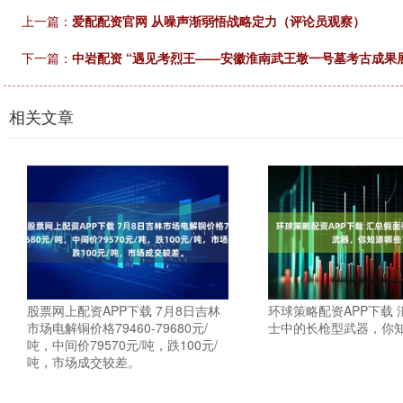
上一篇：
爱配配资官网 从噪声渐弱悟战略定力（评论员观察）
下一篇：
中岩配资 “遇见考烈王——安徽淮南武王墩一号墓考古成果
相关文章
股票网上配资APP下载 7月8日吉林
环球策略配资APP下载
市场电解铜价格79460-79680元/
士中的长枪型武器，你
吨，中间价79570元/吨，跌100元/
吨，市场成交较差。