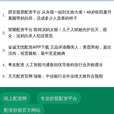
西安股票配资平台 从央视一姐到文旅大佬！48岁欧阳夏丹
1、
素颜带妈抗癌，活成多少人羡慕的样子
荣耀配资平台 陈炜演妈太狠！儿子入狱她先护后灭，观
2、
众：这妈比杀人犯还窒息
金诚无忧配资APP下载 王晶评港圈美人：青霞男相，嘉欣
3、
没肉，祖贤腿粗，最中意是她俩
粤友配资 人工智能与通胀担忧导致科技行业并购遇冷
4、
天天配资官网 瑞银：中信银行去年业绩大致符合预期
5、
线上配资网
专业炒股配资平台
配资炒股官方网站