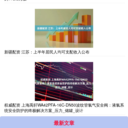
新疆配资 江苏：上半年居民人均可支配收入公布
权威配资 上海禹轩WA42PFA-16C-DN50波纹管氯气安全阀：液氯系
统安全防护的终极解决方案_压力_储罐_设计
最新文章