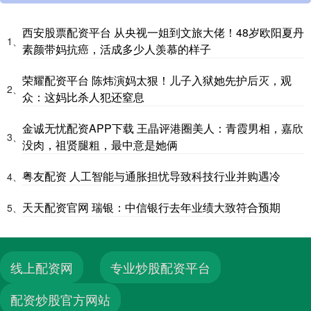
西安股票配资平台 从央视一姐到文旅大佬！48岁欧阳夏丹
1、
素颜带妈抗癌，活成多少人羡慕的样子
荣耀配资平台 陈炜演妈太狠！儿子入狱她先护后灭，观
2、
众：这妈比杀人犯还窒息
金诚无忧配资APP下载 王晶评港圈美人：青霞男相，嘉欣
3、
没肉，祖贤腿粗，最中意是她俩
粤友配资 人工智能与通胀担忧导致科技行业并购遇冷
4、
天天配资官网 瑞银：中信银行去年业绩大致符合预期
5、
线上配资网
专业炒股配资平台
配资炒股官方网站