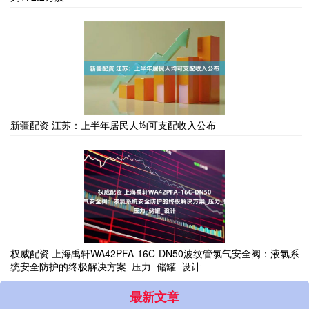
新疆配资 江苏：上半年居民人均可支配收入公布
权威配资 上海禹轩WA42PFA-16C-DN50波纹管氯气安全阀：液氯系
统安全防护的终极解决方案_压力_储罐_设计
最新文章