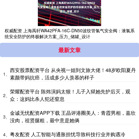
权威配资 上海禹轩WA42PFA-16C-DN50波纹管氯气安全阀：液氯系
统安全防护的终极解决方案_压力_储罐_设计
最新文章
西安股票配资平台 从央视一姐到文旅大佬！48岁欧阳夏丹
1、
素颜带妈抗癌，活成多少人羡慕的样子
荣耀配资平台 陈炜演妈太狠！儿子入狱她先护后灭，观
2、
众：这妈比杀人犯还窒息
金诚无忧配资APP下载 王晶评港圈美人：青霞男相，嘉欣
3、
没肉，祖贤腿粗，最中意是她俩
粤友配资 人工智能与通胀担忧导致科技行业并购遇冷
4、