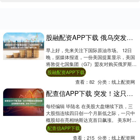
股融配资APP下载 俄乌突发！“谈判已暂停” 美国提议征收100%关税！油价大涨
早上好，先来关注下国际原油市场。 12日
晚，据媒体报道，一份美国提案显示，美国
将敦促七国集团（G7）盟友对购买俄罗斯石
油的行为征收高达100%的关税，以期说服
股融配资APP下载
俄....
查看：
82
分类：
线上配资网
配查信APP下载 突发！这只中概股首日亮相纳斯达克飙涨80多倍，发生了什么？
每经编辑 毕陆名 在美股大盘继续下跌，三
大股指连续四日创一个月新低之际，一只中
概股却在亮相纳斯达克首日飙涨。 美东时间
8月31日周三，盈喜集团（ATXG，股价6....
配查信APP下载
查看：
215
分类：
线上配资网