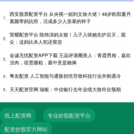
西安股票配资平台 从央视一姐到文旅大佬！48岁欧阳夏丹
1、
素颜带妈抗癌，活成多少人羡慕的样子
荣耀配资平台 陈炜演妈太狠！儿子入狱她先护后灭，观
2、
众：这妈比杀人犯还窒息
金诚无忧配资APP下载 王晶评港圈美人：青霞男相，嘉欣
3、
没肉，祖贤腿粗，最中意是她俩
粤友配资 人工智能与通胀担忧导致科技行业并购遇冷
4、
天天配资官网 瑞银：中信银行去年业绩大致符合预期
5、
线上配资网
专业炒股配资平台
配资炒股官方网站